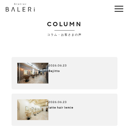
COLUMN
コラム・お客さまの声
2026.06.23
Bejitto
2026.06.23
latte hair lemie