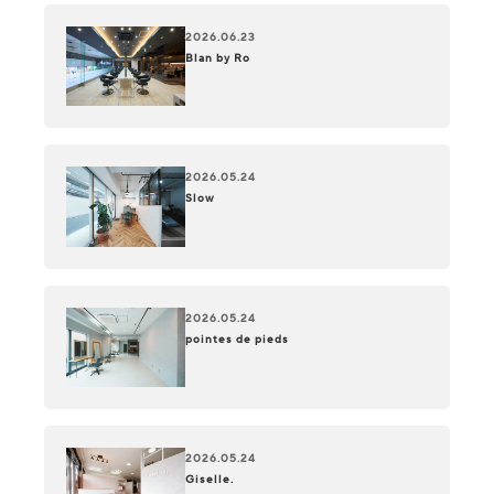
2026.06.23
Blan by Ro
2026.05.24
Slow
2026.05.24
pointes de pieds
2026.05.24
Giselle.